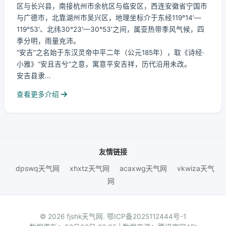
区与长兴县，南接杭州市余杭区与临安区，西连安徽省宁国市
与广德市，北靠湖州市吴兴区，地理坐标介于东经119°14′—
119°53′、北纬30°23′—30°53′之间，属亚热带季风气候，四
季分明，雨量充沛。
“安吉”之名始于东汉灵帝中平二年（公元185年），取《诗经·
小雅》“安且吉兮”之意，寓意平安吉祥，历代沿用未改。
安吉县隶...
查看更多介绍
友情链接
dpswq天气网
xhxtz天气网
acaxwg天气网
vkwiza天气
网
© 2026 fjshk天气网.
鄂ICP备2025112444号-1