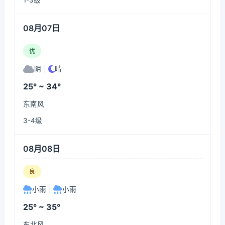
1-3级
08月07日
优
阴
|
晴
25° ~ 34°
东南风
3-4级
08月08日
良
小雨
|
小雨
25° ~ 35°
东北风