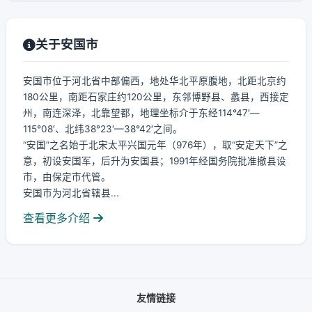
关于安国市
安国市位于河北省中部偏西，地处华北平原腹地，北距北京约
180公里，南距石家庄约120公里，东邻博野县、蠡县，西接定
州，南连深泽，北靠望都，地理坐标介于东经114°47′—
115°08′、北纬38°23′—38°42′之间。
“安国”之名始于北宋太平兴国元年（976年），取“安定天下”之
意，初设安国军，后升为安国县；1991年经国务院批准撤县设
市，由保定市代管。
安国市为河北省辖县...
查看更多介绍
友情链接