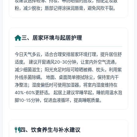
妆建议选择轻薄、持妆、带防晒值的底妆，搭配定妆散
粉，减少脱妆；唇部记得涂抹润唇膏，避免风吹干裂。
三、居家环境与起居护理
今日天气多云，适合合理安排居家环境打理，提升居住舒
适度。 建议开窗通风20-30分钟，让室内外空气流通，
减少细菌滋生；阳光充足时段可晾晒被褥、枕头，利用紫
外线杀菌除螨。 地面、桌面简单擦拭除尘，保持室内干
净整洁；湿度偏低时可使用加湿器，将室内湿度维持在
40%-60%更舒适。 起居上建议早睡早起，睡前用温水泡
脚10-15分钟，促进血液循环，提高睡眠质量。
四、饮食养生与补水建议