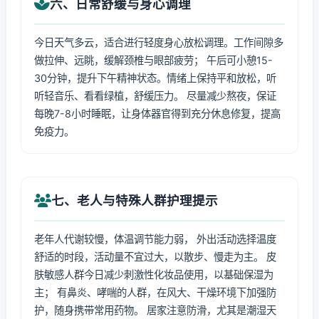
六、日常舒缓与身心调理
今日天气多云，适合进行轻度身心放松调理。工作间隙多
做拉伸、远眺，缓解颈椎与眼部疲劳； 午后可小憩15-
30分钟，提升下午精神状态。情绪上保持平和放松，听
听轻音乐、看看绿植，舒缓压力。 尽量减少熬夜，保证
每晚7-8小时睡眠，让身体器官得到充分休息修复，提高
免疫力。
七、老人与特殊人群护理提示
老年人代谢较慢，体温调节能力弱， 外出活动选择温度
舒适的时段，活动量不宜过大，以散步、慢走为主。 皮
肤敏感人群今日减少刺激性化妆品使用，以基础保湿为
主； 有鼻炎、哮喘的人群，在风大、干燥环境下加强防
护，随身携带常用药物。 居家注意防滑，尤其是潮湿天