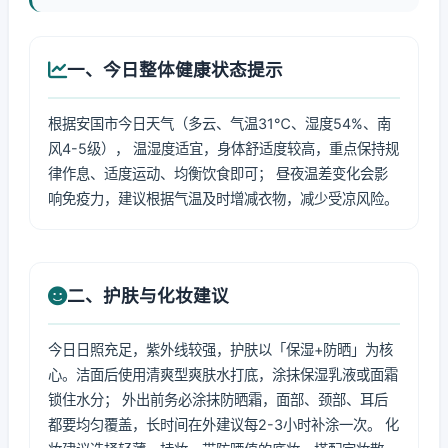
一、今日整体健康状态提示
根据安国市今日天气（多云、气温31℃、湿度54%、南
风4-5级）， 温湿度适宜，身体舒适度较高，重点保持规
律作息、适度运动、均衡饮食即可； 昼夜温差变化会影
响免疫力，建议根据气温及时增减衣物，减少受凉风险。
二、护肤与化妆建议
今日日照充足，紫外线较强，护肤以「保湿+防晒」为核
心。洁面后使用清爽型爽肤水打底，涂抹保湿乳液或面霜
锁住水分； 外出前务必涂抹防晒霜，面部、颈部、耳后
都要均匀覆盖，长时间在外建议每2-3小时补涂一次。 化