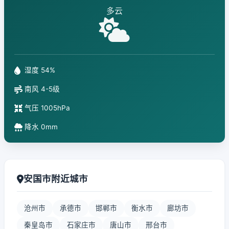
多云
湿度 54%
南风 4-5级
气压 1005hPa
降水 0mm
安国市附近城市
沧州市
承德市
邯郸市
衡水市
廊坊市
秦皇岛市
石家庄市
唐山市
邢台市