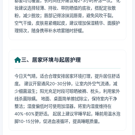
都要均匀覆盖，长时间在外建议每2-3小时补涂一次。 化
妆建议选择轻薄、持妆、带防晒值的底妆，搭配定妆散
粉，减少脱妆；唇部记得涂抹润唇膏，避免风吹干裂。
空气干燥，皮肤易紧绷起皮，建议增加保湿精华、面膜护
理频次，随身携带补水喷雾随时舒缓。
三、居家环境与起居护理
今日天气晴，适合合理安排居家环境打理，提升居住舒适
度。 建议开窗通风20-30分钟，让室内外空气流通，减
少细菌滋生；阳光充足时段可晾晒被褥、枕头，利用紫外
线杀菌除螨。 地面、桌面简单擦拭除尘，保持室内干净
整洁；湿度偏低时可使用加湿器，将室内湿度维持在
40%-60%更舒适。 起居上建议早睡早起，睡前用温水泡
脚10-15分钟，促进血液循环，提高睡眠质量。