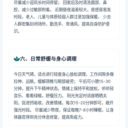
尽量减少迎风长时间停留； 回家后及时清洗面部、鼻
腔，减少过敏原附着。 近期昼夜温差较大，是感冒易发
时段，老人、儿童与体质较弱人群注意加强保暖， 少去
人群密集封闭场所，勤洗手、常通风，提高自身防护意
识。
六、日常舒缓与身心调理
今日天气晴，适合进行轻度身心放松调理。工作间隙多做
拉伸、远眺，缓解颈椎与眼部疲劳； 午后可小憩15-30
分钟，提升下午精神状态。情绪上保持平和放松，听听轻
音乐、看看绿植，舒缓压力。 阳光充足时适度晒晒太
阳，促进钙吸收，改善情绪，每次15-20分钟即可，避开
强光时段。 尽量减少熬夜，保证每晚7-8小时睡眠，让身
体器官得到充分休息修复，提高免疫力。