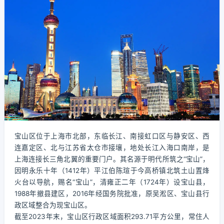
宝山区位于上海市北部，东临长江、南接虹口区与静安区、西
连嘉定区、北与江苏省太仓市接壤，地处长江入海口南岸，是
上海连接长三角北翼的重要门户。其名源于明代所筑之“宝山”，
因明永乐十年（1412年）平江伯陈瑄于今高桥镇北筑土山置烽
火台以导航，赐名“宝山”，清雍正二年（1724年）设宝山县，
1988年撤县建区，2016年经国务院批准，原吴淞区、宝山县行
政区域整合为现宝山区。
截至2023年末，宝山区行政区域面积293.71平方公里，常住人