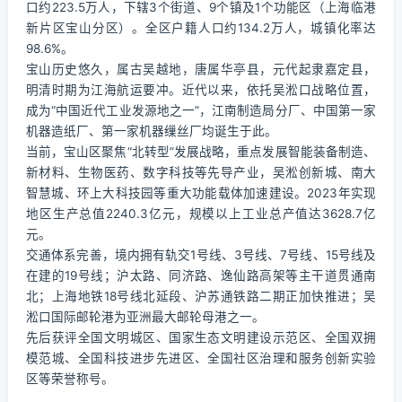
口约223.5万人，下辖3个街道、9个镇及1个功能区（上海临港
新片区宝山分区）。全区户籍人口约134.2万人，城镇化率达
98.6%。
宝山历史悠久，属古吴越地，唐属华亭县，元代起隶嘉定县，
明清时期为江海航运要冲。近代以来，依托吴淞口战略位置，
成为“中国近代工业发源地之一”，江南制造局分厂、中国第一家
机器造纸厂、第一家机器缫丝厂均诞生于此。
当前，宝山区聚焦“北转型”发展战略，重点发展智能装备制造、
新材料、生物医药、数字科技等先导产业，吴淞创新城、南大
智慧城、环上大科技园等重大功能载体加速建设。2023年实现
地区生产总值2240.3亿元，规模以上工业总产值达3628.7亿
元。
交通体系完善，境内拥有轨交1号线、3号线、7号线、15号线及
在建的19号线；沪太路、同济路、逸仙路高架等主干道贯通南
北；上海地铁18号线北延段、沪苏通铁路二期正加快推进；吴
淞口国际邮轮港为亚洲最大邮轮母港之一。
先后获评全国文明城区、国家生态文明建设示范区、全国双拥
模范城、全国科技进步先进区、全国社区治理和服务创新实验
区等荣誉称号。