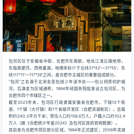
包河区位于安徽省中部、合肥市东南部，地处江淮丘陵地带，
东临南淝河，西倚巢湖，地理坐标介于北纬31°42′—31°55′、东
经117°11′—117°26′之间，是合肥市主城区的重要组成部分。
“包河”之名源于北宋名臣包拯少年读书处——包公祠旁的护城
河，后演变为区域通称，1994年经国务院批准设立包河区，为
合肥市四个市辖区之一。
截至2023年末，包河区行政隶属安徽省合肥市，下辖13个街
道、1个镇（大圩镇）和1个省级开发区（合肥滨湖新区），总面
积约340.3平方千米；常住人口约158.6万人，户籍人口约102.4
万人（据《合肥统计年鉴2024》及包河区政府官网数据）。
其前身为合肥市郊区部分区域，1994年正式建区；2006年滨湖