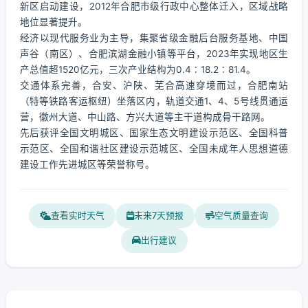
新区启动建设，2012年合肥市级行政中心整体迁入，区域战略
地位显著提升。
经济以现代服务业为主导，集聚省级金融后台服务基地、中国
声谷（南区）、合肥滨湖金融小镇等平台，2023年实现地区生
产总值超1520亿元，三次产业结构为0.4∶18.2∶81.4。
交通体系完善，合安、沪陕、芜合高速穿境而过，合肥南站
（特等铁路客运枢纽）坐落区内，轨道交通1、4、5号线贯通运
营，徽州大道、中山路、方兴大道等主干道构成骨干路网。
先后获评全国文明城区、国家生态文明建设示范区、全国科普
示范区、全国和谐社区建设示范城区、全国未成年人思想道德
建设工作先进城区等荣誉称号。
查看实时天气
未来7天预报
空气质量查询
出行建议