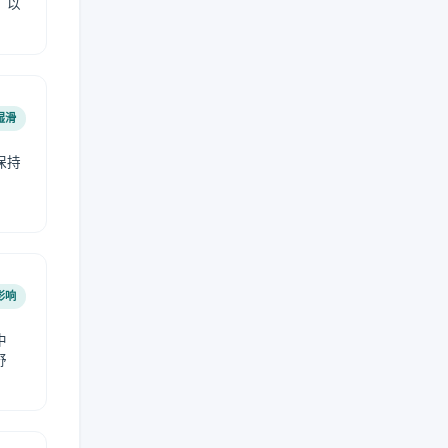
，以
湿滑
保持
影响
中
舒