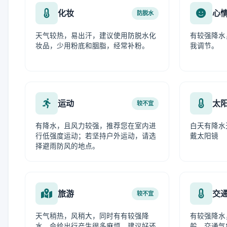
化妆
心
防脱水
天气较热，易出汗，建议使用防脱水化
有较强降水
妆品，少用粉底和胭脂，经常补粉。
我调节。
运动
太
较不宜
有降水，且风力较强，推荐您在室内进
白天有降水
行低强度运动；若坚持户外运动，请选
戴太阳镜
择避雨防风的地点。
旅游
交
较不宜
天气稍热，风稍大，同时有有较强降
有较强降水
水，会给出行产生很多麻烦，建议好还
般，交通气