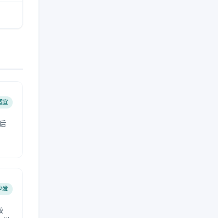
适宜
后
少发
较