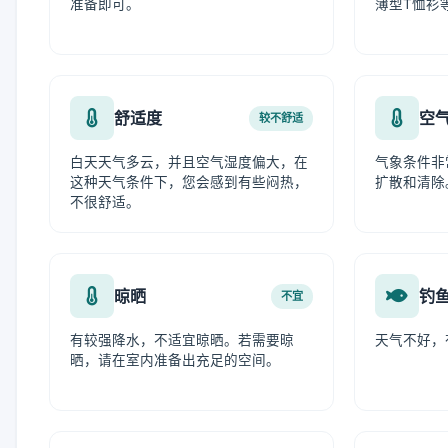
准备即可。
薄型T恤衫
舒适度
空
较不舒适
白天天气多云，并且空气湿度偏大，在
气象条件非
这种天气条件下，您会感到有些闷热，
扩散和清除
不很舒适。
晾晒
钓
不宜
有较强降水，不适宜晾晒。若需要晾
天气不好，
晒，请在室内准备出充足的空间。