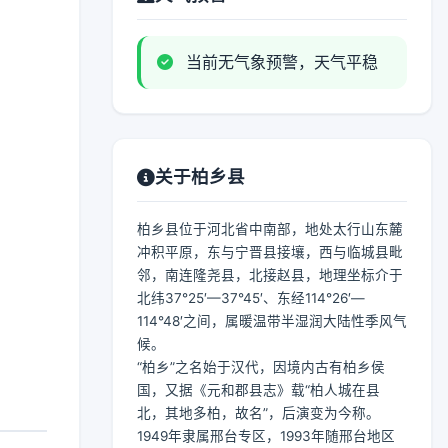
当前无气象预警，天气平稳
关于柏乡县
柏乡县位于河北省中南部，地处太行山东麓
冲积平原，东与宁晋县接壤，西与临城县毗
邻，南连隆尧县，北接赵县，地理坐标介于
北纬37°25′—37°45′、东经114°26′—
114°48′之间，属暖温带半湿润大陆性季风气
候。
“柏乡”之名始于汉代，因境内古有柏乡侯
国，又据《元和郡县志》载“柏人城在县
北，其地多柏，故名”，后演变为今称。
1949年隶属邢台专区，1993年随邢台地区