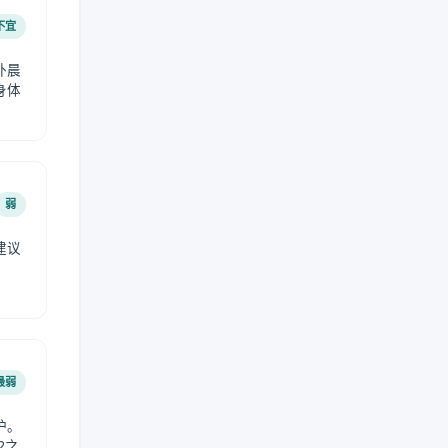
不宜
外晨
身体
弱
建议
。
最弱
护。
2之