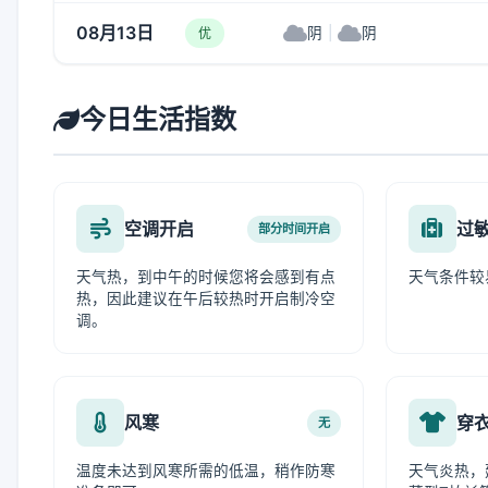
08月13日
阴
|
阴
优
今日生活指数
空调开启
过
部分时间开启
天气热，到中午的时候您将会感到有点
天气条件较
热，因此建议在午后较热时开启制冷空
调。
风寒
穿
无
温度未达到风寒所需的低温，稍作防寒
天气炎热，