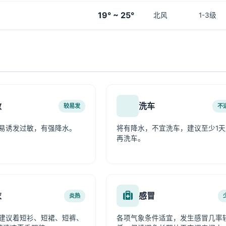
19° ~ 25°
北风
1-3级
敏
洗车
较易发
不
易诱发过敏，有强降水。
将有降水，不宜洗车，建议至少1天
再洗车。
衣
感冒
炎热
建议着短衫、短裙、短裤、
各项气象条件适宜，发生感冒几率