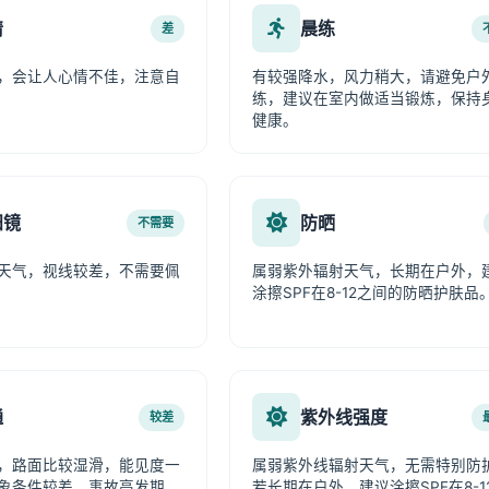
情
晨练
差
，会让人心情不佳，注意自
有较强降水，风力稍大，请避免户
练，建议在室内做适当锻炼，保持
健康。
阳镜
防晒
不需要
天气，视线较差，不需要佩
属弱紫外辐射天气，长期在户外，
涂擦SPF在8-12之间的防晒护肤品
通
紫外线强度
较差
，路面比较湿滑，能见度一
属弱紫外线辐射天气，无需特别防
象条件较差，事故高发期，
若长期在户外，建议涂擦SPF在8-1