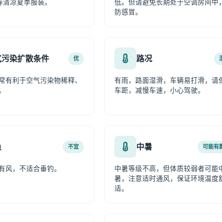
等清凉夏季服装。
低。但请避免长期处于空调房间中
防感冒。
气污染扩散条件
路况
优
常有利于空气污染物稀释、
有雨，路面湿滑，车辆易打滑，请
。
车距，减慢车速，小心驾驶。
鱼
中暑
不宜
可能有
有风，不适合垂钓。
中暑等级不高，但体质较弱者可能
暑，注意适时通风，保证环境温度
适。