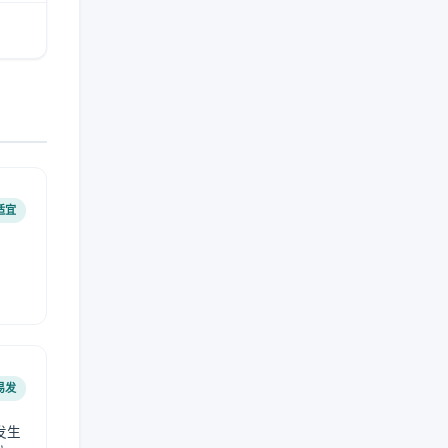
适宜
易发
发生