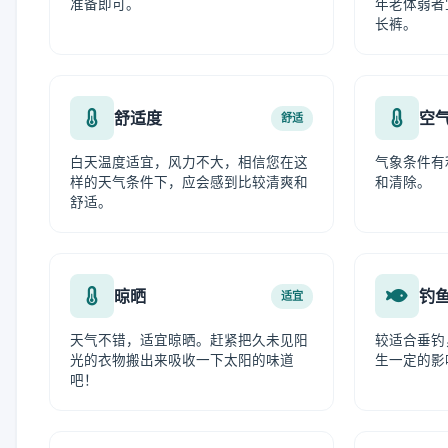
准备即可。
年老体弱者
长裤。
舒适度
空
舒适
白天温度适宜，风力不大，相信您在这
气象条件有
样的天气条件下，应会感到比较清爽和
和清除。
舒适。
晾晒
钓
适宜
天气不错，适宜晾晒。赶紧把久未见阳
较适合垂钓
光的衣物搬出来吸收一下太阳的味道
生一定的影
吧！