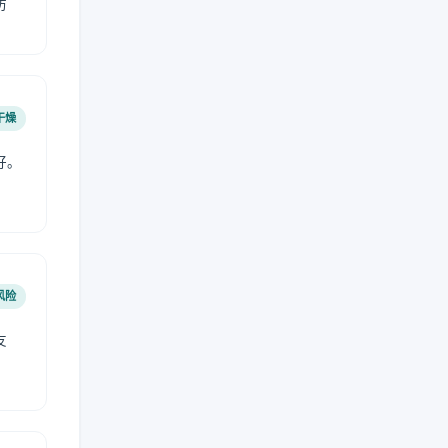
防
干燥
好。
风险
友