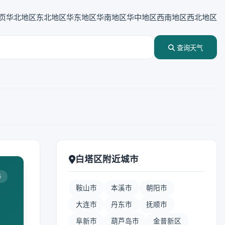
页
华北地区
东北地区
华东地区
华南地区
华中地区
西南地区
西北地区
查询天气
白塔区附近城市
5
鞍山市
本溪市
朝阳市
大连市
丹东市
抚顺市
阜新市
葫芦岛市
金普新区