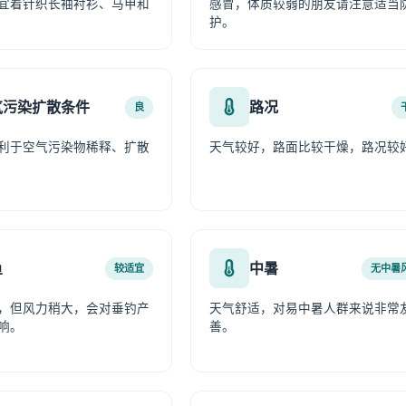
宜着针织长袖衬衫、马甲和
感冒，体质较弱的朋友请注意适当
护。
气污染扩散条件
路况
良
利于空气污染物稀释、扩散
天气较好，路面比较干燥，路况较
鱼
中暑
较适宜
无中暑
，但风力稍大，会对垂钓产
天气舒适，对易中暑人群来说非常
响。
善。