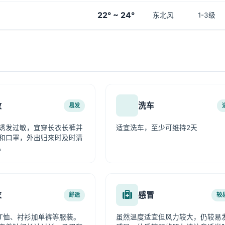
22° ~ 24°
东北风
1-3级
敏
洗车
易发
诱发过敏，宜穿长衣长裤并
适宜洗车，至少可维持2天
和口罩，外出归来时及时清
。
衣
感冒
舒适
较
T恤、衬衫加单裤等服装。
虽然温度适宜但风力较大，仍较易