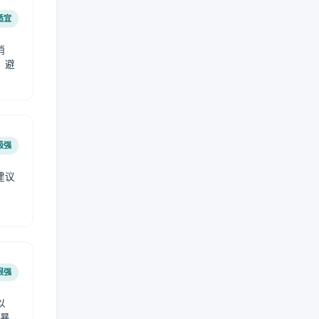
适宜
稍
，避
极强
建议
肤
很强
以
免暴