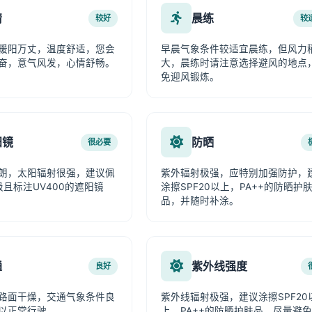
情
晨练
较好
较
暖阳万丈，温度舒适，您会
早晨气象条件较适宜晨练，但风力
奋，意气风发，心情舒畅。
大，晨练时请注意选择避风的地点
免迎风锻炼。
阳镜
防晒
很必要
朗，太阳辐射很强，建议佩
紫外辐射极强，应特别加强防护，
级且标注UV400的遮阳镜
涂擦SPF20以上，PA++的防晒护
品，并随时补涂。
通
紫外线强度
良好
路面干燥，交通气象条件良
紫外线辐射极强，建议涂擦SPF20
以正常行驶。
上、PA++的防晒护肤品，尽量避