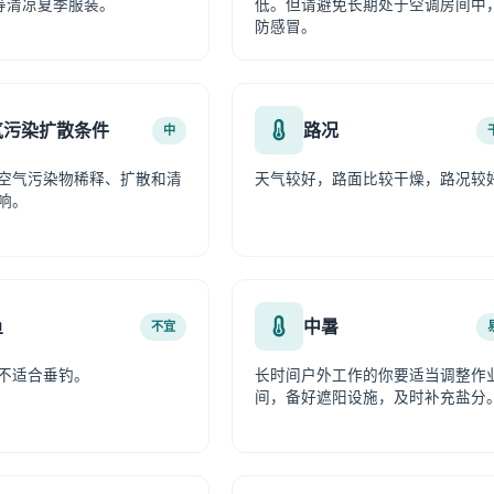
等清凉夏季服装。
低。但请避免长期处于空调房间中
防感冒。
气污染扩散条件
路况
中
空气污染物稀释、扩散和清
天气较好，路面比较干燥，路况较
响。
鱼
中暑
不宜
不适合垂钓。
长时间户外工作的你要适当调整作
间，备好遮阳设施，及时补充盐分