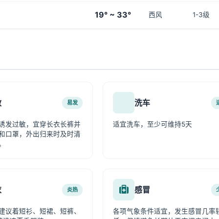
19° ~ 33°
西风
1-3级
敏
洗车
易发
诱发过敏，宜穿长衣长裤并
适宜洗车，至少可维持5天
和口罩，外出归来时及时清
。
衣
感冒
炎热
建议着短衫、短裙、短裤、
各项气象条件适宜，发生感冒几率