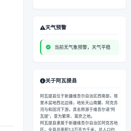
天气预警
当前无气象预警，天气平稳
关于阿瓦提县
阿瓦提县位于新疆维吾尔自治区西南部，塔
里木盆地西北边缘，地处天山南麓、阿克苏
河与和田河下游。其名称源于维吾尔语“阿
瓦提”，意为繁荣、富庶之地。
阿瓦提县隶属于新疆维吾尔自治区阿克苏地
区。全县总面积1.3万平方千米，总人口约