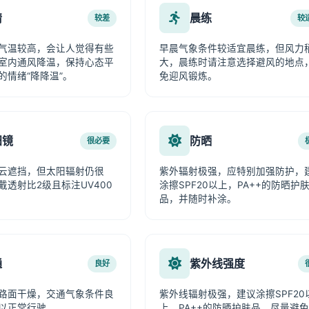
情
晨练
较差
较
气温较高，会让人觉得有些
早晨气象条件较适宜晨练，但风力
室内通风降温，保持心态平
大，晨练时请注意选择避风的地点
的情绪“降降温”。
免迎风锻炼。
阳镜
防晒
很必要
云遮挡，但太阳辐射仍很
紫外辐射极强，应特别加强防护，
戴透射比2级且标注UV400
涂擦SPF20以上，PA++的防晒护
品，并随时补涂。
通
紫外线强度
良好
路面干燥，交通气象条件良
紫外线辐射极强，建议涂擦SPF20
以正常行驶。
上、PA++的防晒护肤品，尽量避