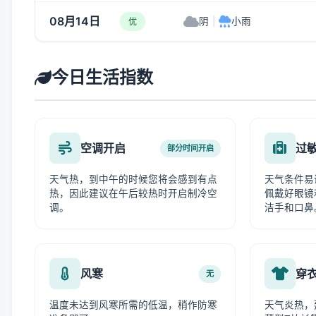
08月14日
阴
|
小雨
优
今日生活指数
空调开启
过
部分时间开启
天气热，到中午的时候您将会感到有点
天气条件易
热，因此建议在午后较热时开启制冷空
佩戴好眼镜
调。
洁手和口鼻
风寒
穿
无
温度未达到风寒所需的低温，稍作防寒
天气炎热，