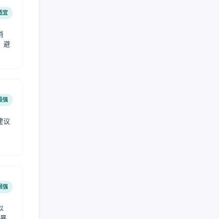
适宜
稍
，避
极强
建议
肤
很强
以
免暴