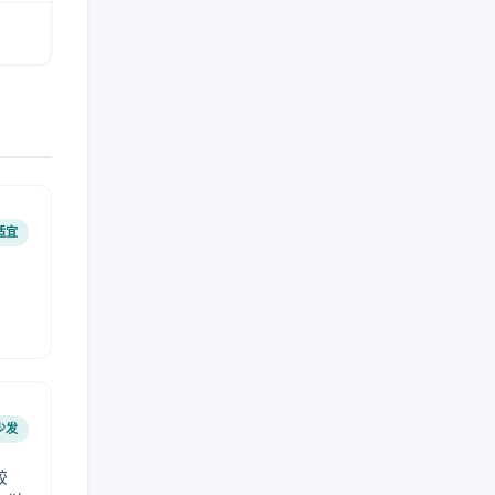
适宜
少发
较