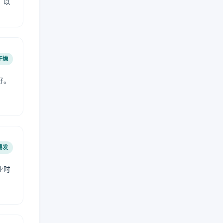
，以
干燥
好。
易发
业时
。