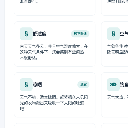
准备即可。
薄型T恤衫
舒适度
空
较不舒适
白天天气多云，并且空气湿度偏大，在
气象条件对
这种天气条件下，您会感到有些闷热，
除无明显影
不很舒适。
晾晒
钓
适宜
天气不错，适宜晾晒。赶紧把久未见阳
天气太热，
光的衣物搬出来吸收一下太阳的味道
吧！