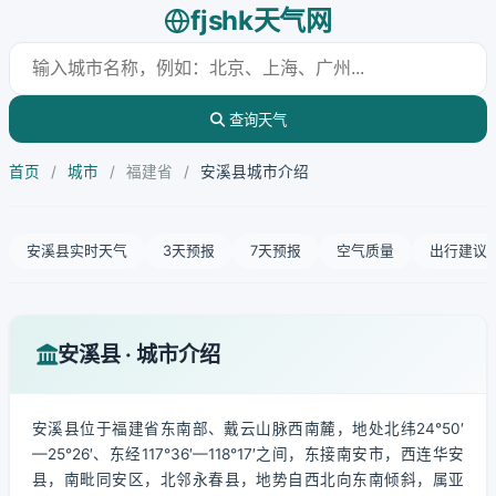
fjshk天气网
查询天气
首页
/
城市
/
福建省
/
安溪县城市介绍
安溪县实时天气
3天预报
7天预报
空气质量
出行建议
安溪县 · 城市介绍
安溪县位于福建省东南部、戴云山脉西南麓，地处北纬24°50′
—25°26′、东经117°36′—118°17′之间，东接南安市，西连华安
县，南毗同安区，北邻永春县，地势自西北向东南倾斜，属亚