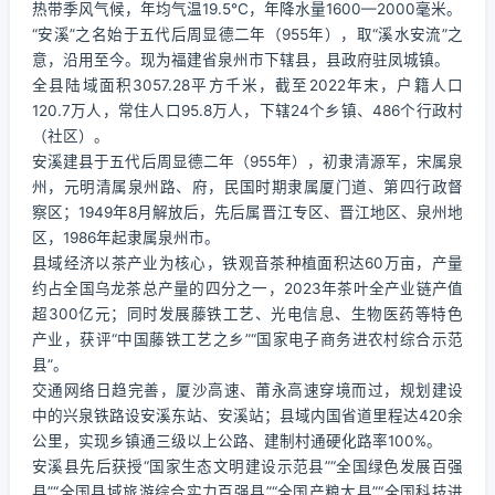
热带季风气候，年均气温19.5℃，年降水量1600—2000毫米。
“安溪”之名始于五代后周显德二年（955年），取“溪水安流”之
意，沿用至今。现为福建省泉州市下辖县，县政府驻凤城镇。
全县陆域面积3057.28平方千米，截至2022年末，户籍人口
120.7万人，常住人口95.8万人，下辖24个乡镇、486个行政村
（社区）。
安溪建县于五代后周显德二年（955年），初隶清源军，宋属泉
州，元明清属泉州路、府，民国时期隶属厦门道、第四行政督
察区；1949年8月解放后，先后属晋江专区、晋江地区、泉州地
区，1986年起隶属泉州市。
县域经济以茶产业为核心，铁观音茶种植面积达60万亩，产量
约占全国乌龙茶总产量的四分之一，2023年茶叶全产业链产值
超300亿元；同时发展藤铁工艺、光电信息、生物医药等特色
产业，获评“中国藤铁工艺之乡”“国家电子商务进农村综合示范
县”。
交通网络日趋完善，厦沙高速、莆永高速穿境而过，规划建设
中的兴泉铁路设安溪东站、安溪站；县域内国省道里程达420余
公里，实现乡镇通三级以上公路、建制村通硬化路率100%。
安溪县先后获授“国家生态文明建设示范县”“全国绿色发展百强
县”“全国县域旅游综合实力百强县”“全国产粮大县”“全国科技进