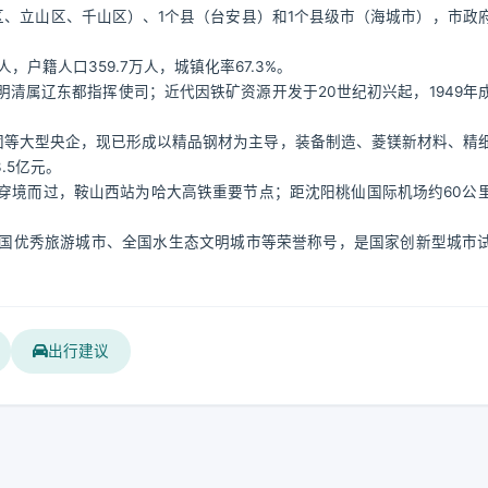
、立山区、千山区）、1个县（台安县）和1个县级市（海城市），市政
人，户籍人口359.7万人，城镇化率67.3%。
清属辽东都指挥使司；近代因铁矿资源开发于20世纪初兴起，1949年
团等大型央企，现已形成以精品钢材为主导，装备制造、菱镁新材料、精
.5亿元。
穿境而过，鞍山西站为哈大高铁重要节点；距沈阳桃仙国际机场约60公
国优秀旅游城市、全国水生态文明城市等荣誉称号，是国家创新型城市
出行建议