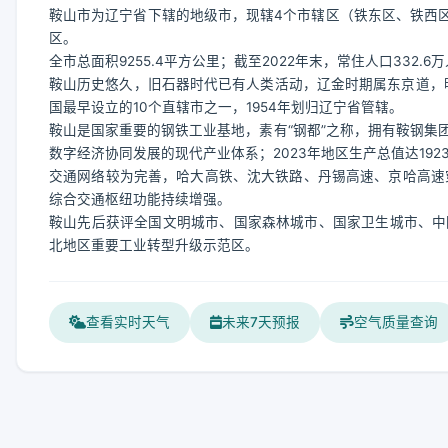
鞍山市为辽宁省下辖的地级市，现辖4个市辖区（铁东区、铁西区
区。
全市总面积9255.4平方公里；截至2022年末，常住人口332.6万
鞍山历史悠久，旧石器时代已有人类活动，辽金时期属东京道，明
国最早设立的10个直辖市之一，1954年划归辽宁省管辖。
鞍山是国家重要的钢铁工业基地，素有“钢都”之称，拥有鞍钢集
数字经济协同发展的现代产业体系；2023年地区生产总值达1923
交通网络较为完善，哈大高铁、沈大铁路、丹锡高速、京哈高速
综合交通枢纽功能持续增强。
鞍山先后获评全国文明城市、国家森林城市、国家卫生城市、中
北地区重要工业转型升级示范区。
查看实时天气
未来7天预报
空气质量查询