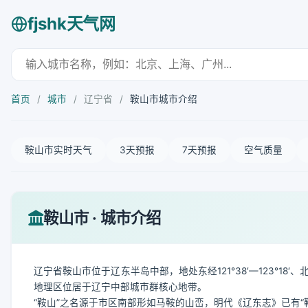
fjshk天气网
首页
/
城市
/
辽宁省
/
鞍山市城市介绍
鞍山市实时天气
3天预报
7天预报
空气质量
鞍山市 · 城市介绍
辽宁省鞍山市位于辽东半岛中部，地处东经121°38′—123°18′
地理区位居于辽宁中部城市群核心地带。
“鞍山”之名源于市区南部形如马鞍的山峦，明代《辽东志》已有“