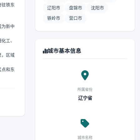
府驻铁东
辽阳市
盘锦市
沈阳市
铁岭市
营口市
成为新中
细化工、
城市基本信息
里，区域
试点和东
所属省份
辽宁省
城市名称