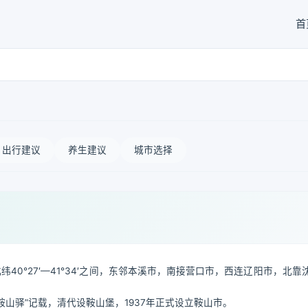
首
出行建议
养生建议
城市选择
、北纬40°27′—41°34′之间，东邻本溪市，南接营口市，西连辽阳市，北
鞍山驿”记载，清代设鞍山堡，1937年正式设立鞍山市。