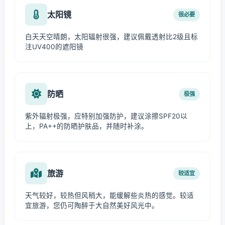
太阳镜
很必要
白天天空晴朗，太阳辐射很强，建议佩戴透射比2级且标
注UV400的遮阳镜
防晒
极强
紫外辐射极强，应特别加强防护，建议涂擦SPF20以
上，PA++的防晒护肤品，并随时补涂。
旅游
较适宜
天气较好，较热但风稍大，能缓解些炎热的感觉。较适
宜旅游，您仍可陶醉于大自然美好风光中。