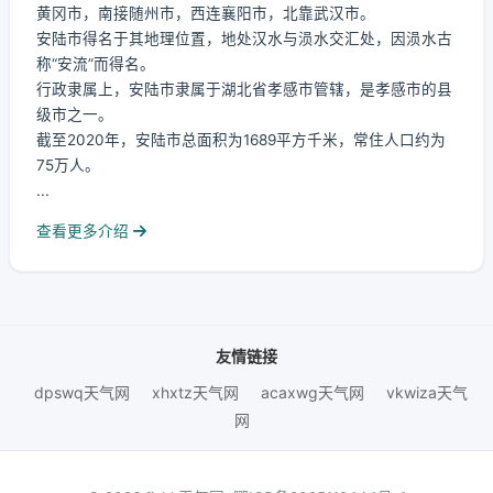
黄冈市，南接随州市，西连襄阳市，北靠武汉市。
安陆市得名于其地理位置，地处汉水与涢水交汇处，因涢水古
称“安流”而得名。
行政隶属上，安陆市隶属于湖北省孝感市管辖，是孝感市的县
级市之一。
截至2020年，安陆市总面积为1689平方千米，常住人口约为
75万人。
...
查看更多介绍
友情链接
dpswq天气网
xhxtz天气网
acaxwg天气网
vkwiza天气
网