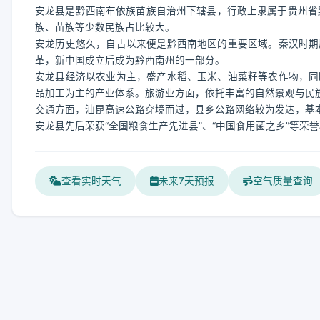
安龙县是黔西南布依族苗族自治州下辖县，行政上隶属于贵州省
族、苗族等少数民族占比较大。
安龙历史悠久，自古以来便是黔西南地区的重要区域。秦汉时期
革，新中国成立后成为黔西南州的一部分。
安龙县经济以农业为主，盛产水稻、玉米、油菜籽等农作物，同
品加工为主的产业体系。旅游业方面，依托丰富的自然景观与民
交通方面，汕昆高速公路穿境而过，县乡公路网络较为发达，基
安龙县先后荣获“全国粮食生产先进县”、“中国食用菌之乡”等荣
查看实时天气
未来7天预报
空气质量查询