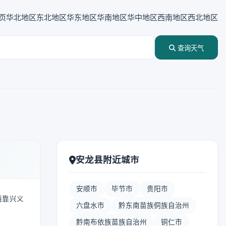
页
华北地区
东北地区
华东地区
华南地区
华中地区
西南地区
西北地区
查询天气
安龙县附近城市
安顺市
毕节市
贵阳市
西靠兴义
六盘水市
黔东南苗族侗族自治州
黔南布依族苗族自治州
铜仁市