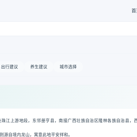
首
出行建议
养生建议
城市选择
处珠江上游地段，东邻册亨县，南接广西壮族自治区隆林各族自治县，
”则源自境内龙山，寓意此地平安祥和。