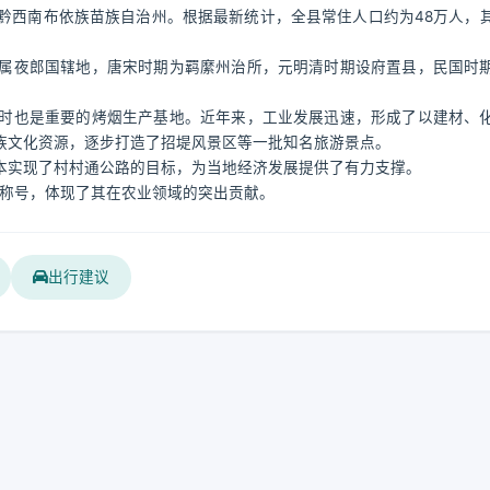
黔西南布依族苗族自治州。根据最新统计，全县常住人口约为48万人，
属夜郎国辖地，唐宋时期为羁縻州治所，元明清时期设府置县，民国时
时也是重要的烤烟生产基地。近年来，工业发展迅速，形成了以建材、
族文化资源，逐步打造了招堤风景区等一批知名旅游景点。
本实现了村村通公路的目标，为当地经济发展提供了有力支撑。
誉称号，体现了其在农业领域的突出贡献。
出行建议