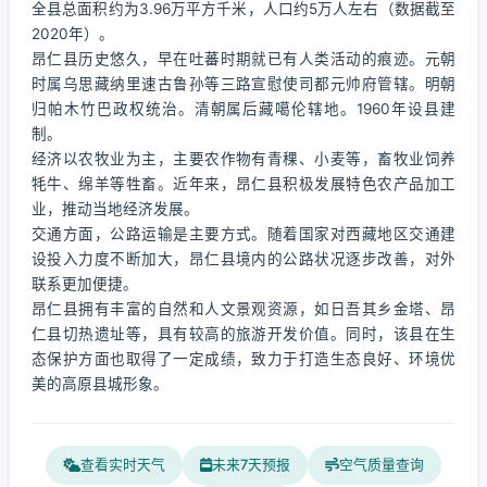
全县总面积约为3.96万平方千米，人口约5万人左右（数据截至
2020年）。
昂仁县历史悠久，早在吐蕃时期就已有人类活动的痕迹。元朝
时属乌思藏纳里速古鲁孙等三路宣慰使司都元帅府管辖。明朝
归帕木竹巴政权统治。清朝属后藏噶伦辖地。1960年设县建
制。
经济以农牧业为主，主要农作物有青稞、小麦等，畜牧业饲养
牦牛、绵羊等牲畜。近年来，昂仁县积极发展特色农产品加工
业，推动当地经济发展。
交通方面，公路运输是主要方式。随着国家对西藏地区交通建
设投入力度不断加大，昂仁县境内的公路状况逐步改善，对外
联系更加便捷。
昂仁县拥有丰富的自然和人文景观资源，如日吾其乡金塔、昂
仁县切热遗址等，具有较高的旅游开发价值。同时，该县在生
态保护方面也取得了一定成绩，致力于打造生态良好、环境优
美的高原县城形象。
查看实时天气
未来7天预报
空气质量查询