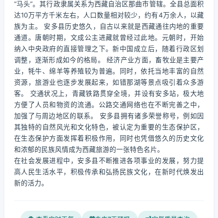
“马头”。其行政隶属关系为西藏自治区那曲市管辖。全县总面积
达10万平方千米左右，人口数量相对较少，约有4万余人，以藏
族为主。 安多县历史悠久，自古以来就是西藏通往内地的重要
通道。唐朝时期，文成公主进藏就曾经过此地。元朝时，开始
纳入中央政府的直接管理之下。新中国成立后，随着行政区划
调整，逐渐形成如今的格局。 经济产业方面，畜牧业是主要产
业，牦牛、绵羊等养殖较为普遍。同时，依托当地丰富的自然
资源，旅游业也逐步发展起来，如错那湖等景点吸引着众多游
客。 交通状况上，青藏铁路贯穿全境，并设有安多站，极大地
方便了人员和物资的流通。公路交通网络也在不断完善之中，
加强了与周边地区的联系。 安多县拥有诸多荣誉称号，例如因
其独特的自然风光和文化特色，被认定为重要的生态保护区，
在生态保护方面发挥着积极作用，同时也凭借悠久的历史文化
和浓郁的民族风情成为西藏旅游的一张特色名片。
在社会发展进程中，安多县不断推进各项事业的发展，努力提
高人民生活水平，积极传承和弘扬民族文化，在新时代焕发出
新的活力。