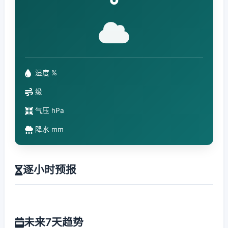
°
湿度 %
级
气压 hPa
降水 mm
逐小时预报
未来7天趋势