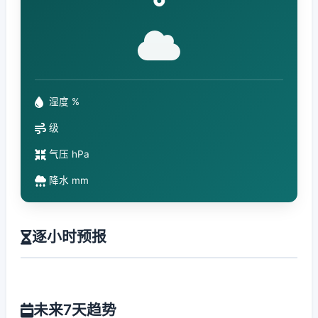
°
湿度 %
级
气压 hPa
降水 mm
逐小时预报
未来7天趋势