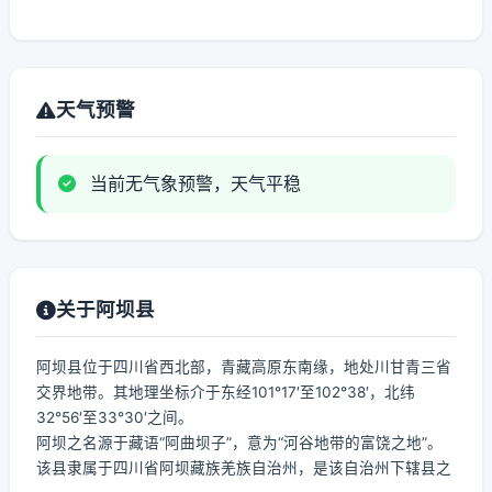
天气预警
当前无气象预警，天气平稳
关于阿坝县
阿坝县位于四川省西北部，青藏高原东南缘，地处川甘青三省
交界地带。其地理坐标介于东经101°17′至102°38′，北纬
32°56′至33°30′之间。
阿坝之名源于藏语“阿曲坝子”，意为“河谷地带的富饶之地”。
该县隶属于四川省阿坝藏族羌族自治州，是该自治州下辖县之