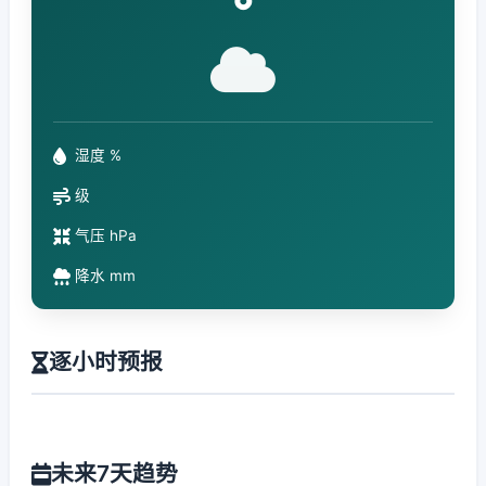
°
湿度 %
级
气压 hPa
降水 mm
逐小时预报
未来7天趋势