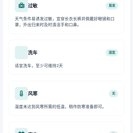
过敏
易发
天气条件易诱发过敏，宜穿长衣长裤并佩戴好眼镜和口
罩，外出归来时及时清洁手和口鼻。
洗车
适宜
适宜洗车，至少可维持2天
风寒
无
温度未达到风寒所需的低温，稍作防寒准备即可。