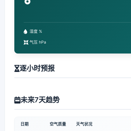
°
湿度 %
气压 hPa
逐小时预报
未来7天趋势
日期
空气质量
天气状况