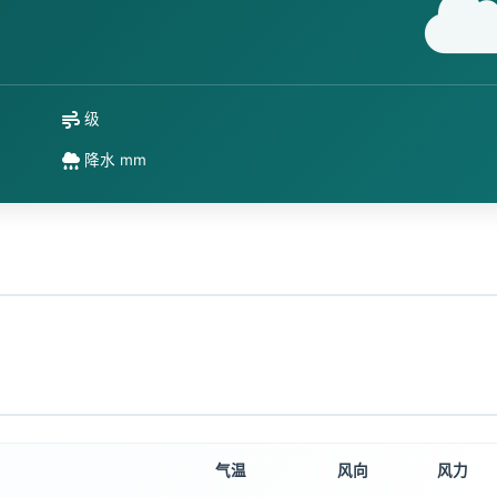
级
降水 mm
气温
风向
风力