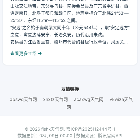
山脉交汇地带，东邻寻乌县，南接会昌县及广东省平远县，西
连定南县，北靠于都县和赣县区，地理坐标介于北纬24°53′—
25°37′、东经115°9′—115°52′之间。
“安远”之名始于南朝梁大同十年（公元544年），取“安定远方”
之意，寓意边陲安宁、长治久安，历代沿用未改。
安远县为江西省直辖、赣州市代管的县级行政单位，隶属关...
查看更多介绍
友情链接
dpswq天气网
xhxtz天气网
acaxwg天气网
vkwiza天气
网
© 2026 fjshk天气网.
鄂ICP备2025112444号-1
数据更新：08月09日 00:00 | 数据来源：腾讯官网API