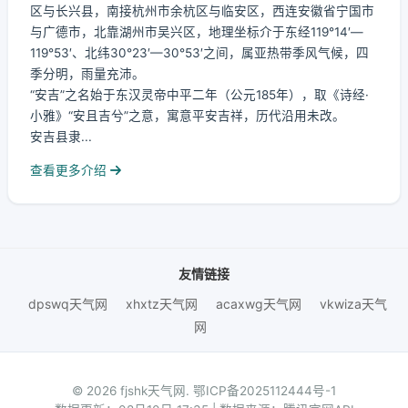
区与长兴县，南接杭州市余杭区与临安区，西连安徽省宁国市
与广德市，北靠湖州市吴兴区，地理坐标介于东经119°14′—
119°53′、北纬30°23′—30°53′之间，属亚热带季风气候，四
季分明，雨量充沛。
“安吉”之名始于东汉灵帝中平二年（公元185年），取《诗经·
小雅》“安且吉兮”之意，寓意平安吉祥，历代沿用未改。
安吉县隶...
查看更多介绍
友情链接
dpswq天气网
xhxtz天气网
acaxwg天气网
vkwiza天气
网
© 2026 fjshk天气网.
鄂ICP备2025112444号-1