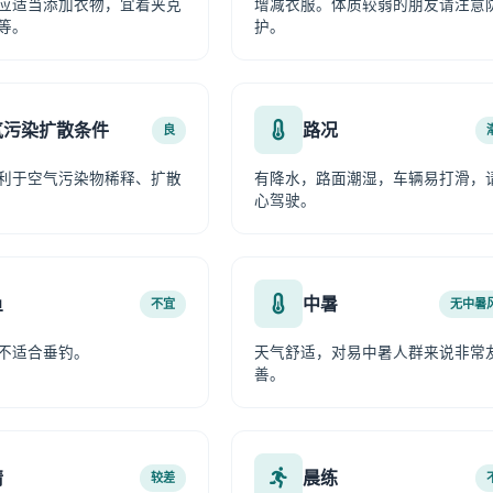
应适当添加衣物，宜着夹克
增减衣服。体质较弱的朋友请注意
等。
护。
气污染扩散条件
路况
良
利于空气污染物稀释、扩散
有降水，路面潮湿，车辆易打滑，
心驾驶。
鱼
中暑
不宜
无中暑
不适合垂钓。
天气舒适，对易中暑人群来说非常
善。
情
晨练
较差