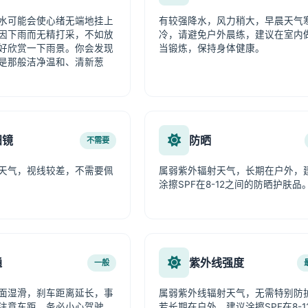
水可能会使心绪无端地挂上
有较强降水，风力稍大，早晨天气
因下雨而无精打采，不如放
冷，请避免户外晨练，建议在室内
好欣赏一下雨景。你会发现
当锻炼，保持身体健康。
是那般洁净温和、清新葱
阳镜
防晒
不需要
天气，视线较差，不需要佩
属弱紫外辐射天气，长期在户外，
涂擦SPF在8-12之间的防晒护肤品
通
紫外线强度
一般
面湿滑，刹车距离延长，事
属弱紫外线辐射天气，无需特别防
注意车距，务必小心驾驶。
若长期在户外，建议涂擦SPF在8-1