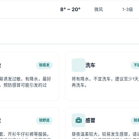
8° ~ 20°
微风
1-3级
敏
洗车
较易发
不
易诱发过敏，有降水，最好
将有降水，不宜洗车，建议至少1天
，预防感冒可能引发的过
再洗车。
衣
感冒
较舒适
较
套、开衫牛仔衫裤等服装。
昼夜温差较大，较易发生感冒，请