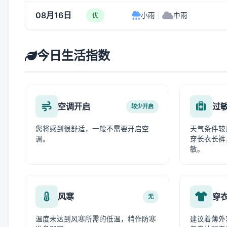
08月16日
小雨
|
中雨
优
今日生活指数
空调开启
过
较少开启
您将感到很舒适，一般不需要开启空
天气条件较
调。
穿长衣长裤
敏。
风寒
穿
无
温度未达到风寒所需的低温，稍作防寒
建议着薄外