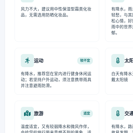
风力不大，建议用中性保湿型霜类化妆
有降水，雨
品，无需选用防晒化妆品。
轻愁，与其
松心情，好
雨中的世界
郁。
运动
太
较不宜
有降水，推荐您在室内进行健身休闲运
白天有降水
动；若坚持户外运动，须注意携带雨具
戴太阳镜
并注意避雨防滑。
旅游
交
适宜
温度适宜，又有较弱降水和微风作伴，
有降水，路
会给您的旅行带来意想不到的景象，适
故易发期，