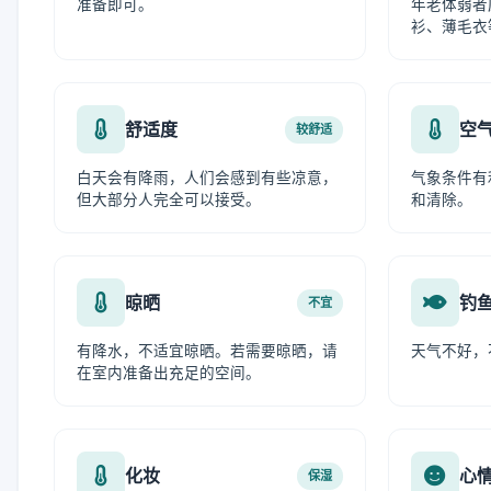
准备即可。
年老体弱者
衫、薄毛衣
舒适度
空
较舒适
白天会有降雨，人们会感到有些凉意，
气象条件有
但大部分人完全可以接受。
和清除。
晾晒
钓
不宜
有降水，不适宜晾晒。若需要晾晒，请
天气不好，
在室内准备出充足的空间。
化妆
心
保湿