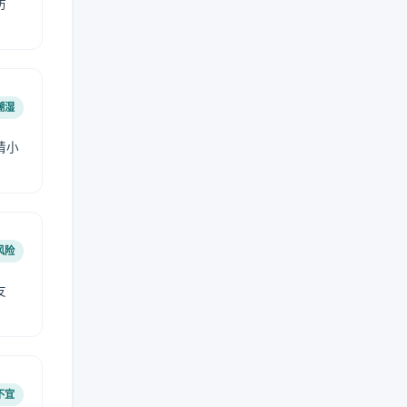
防
潮湿
请小
风险
友
不宜