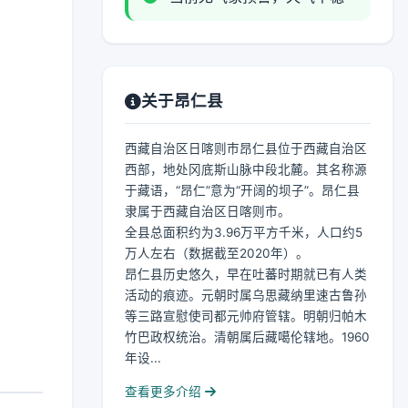
关于昂仁县
西藏自治区日喀则市昂仁县位于西藏自治区
西部，地处冈底斯山脉中段北麓。其名称源
于藏语，“昂仁”意为“开阔的坝子”。昂仁县
隶属于西藏自治区日喀则市。
全县总面积约为3.96万平方千米，人口约5
万人左右（数据截至2020年）。
昂仁县历史悠久，早在吐蕃时期就已有人类
活动的痕迹。元朝时属乌思藏纳里速古鲁孙
等三路宣慰使司都元帅府管辖。明朝归帕木
竹巴政权统治。清朝属后藏噶伦辖地。1960
年设...
查看更多介绍