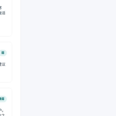
寒
做适
弱
建议
。
最弱
护。
2之