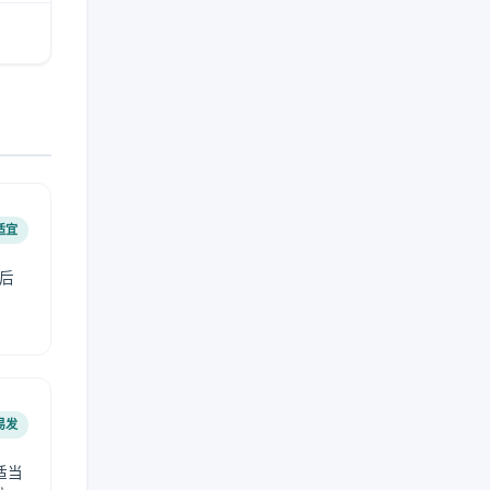
适宜
后
易发
适当