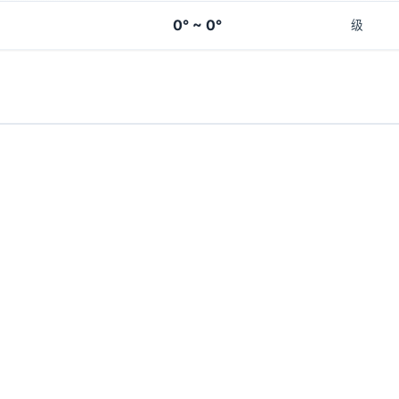
0° ~ 0°
级