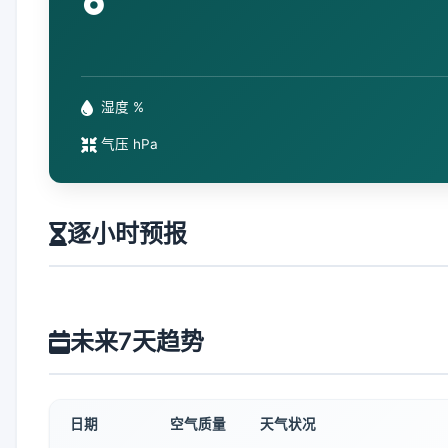
°
湿度 %
气压 hPa
逐小时预报
未来7天趋势
日期
空气质量
天气状况