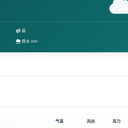
级
降水 mm
气温
风向
风力