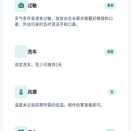
过敏
易发
天气条件易诱发过敏，宜穿长衣长裤并佩戴好眼镜和口
罩，外出归来时及时清洁手和口鼻。
洗车
适宜
适宜洗车，至少可维持2天
风寒
无
温度未达到风寒所需的低温，稍作防寒准备即可。