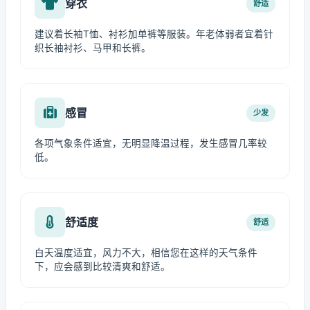
穿衣
舒适
建议着长袖T恤、衬衫加单裤等服装。年老体弱者宜着针
织长袖衬衫、马甲和长裤。
感冒
少发
各项气象条件适宜，无明显降温过程，发生感冒几率较
低。
舒适度
舒适
白天温度适宜，风力不大，相信您在这样的天气条件
下，应会感到比较清爽和舒适。